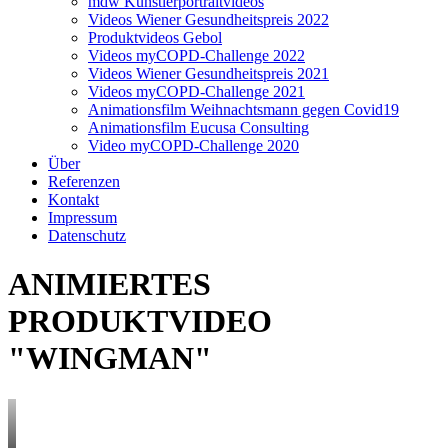
mdw Künstlerportraitvideos
Videos Wiener Gesundheitspreis 2022
Produktvideos Gebol
Videos myCOPD-Challenge 2022
Videos Wiener Gesundheitspreis 2021
Videos myCOPD-Challenge 2021
Animationsfilm Weihnachtsmann gegen Covid19
Animationsfilm Eucusa Consulting
Video myCOPD-Challenge 2020
Über
Referenzen
Kontakt
Impressum
Datenschutz
ANIMIERTES
PRODUKTVIDEO
"WINGMAN"