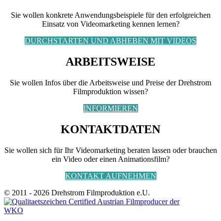
Sie wollen konkrete Anwendungsbeispiele für den erfolgreichen
Einsatz von Videomarketing kennen lernen?
DURCHSTARTEN UND ABHEBEN MIT VIDEOS
ARBEITSWEISE
Sie wollen Infos über die Arbeitsweise und Preise der Drehstrom
Filmproduktion wissen?
INFORMIEREN
KONTAKTDATEN
Sie wollen sich für Ihr Videomarketing beraten lassen oder brauchen
ein Video oder einen Animationsfilm?
KONTAKT AUFNEHMEN
© 2011 - 2026 Drehstrom Filmproduktion e.U.