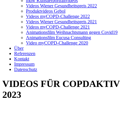
mdw Künstlerportraitvideos
Videos Wiener Gesundheitspreis 2022
Produktvideos Gebol
Videos myCOPD-Challenge 2022
Videos Wiener Gesundheitspreis 2021
Videos myCOPD-Challenge 2021
Animationsfilm Weihnachtsmann gegen Covid19
Animationsfilm Eucusa Consulting
Video myCOPD-Challenge 2020
Über
Referenzen
Kontakt
Impressum
Datenschutz
VIDEOS FÜR COPDAKTIV
2023
Eberhard Jordan zeigt mit Awareness-Kampagnen seines Vereins
COPDAKTIV, dass ein glückliches aktives Leben mit der chronischen
Lungenkrankheit COPD möglich ist. Dabei spielen Bewegung und
Sport, die richtige Medikation und Ernährung eine wichtige Rolle. Die
Drehstrom Filmproduktion begleitete die Aktionen und