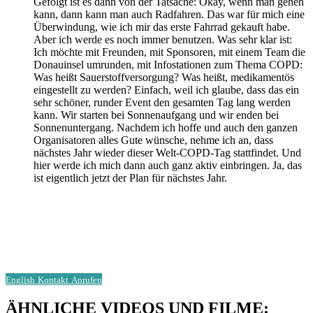
Gefolgt ist es dann von der Tatsache: Okay, wenn man gehen
kann, dann kann man auch Radfahren. Das war für mich eine
Überwindung, wie ich mir das erste Fahrrad gekauft habe.
Aber ich werde es noch immer benutzen. Was sehr klar ist:
Ich möchte mit Freunden, mit Sponsoren, mit einem Team die
Donauinsel umrunden, mit Infostationen zum Thema COPD:
Was heißt Sauerstoffversorgung? Was heißt, medikamentös
eingestellt zu werden? Einfach, weil ich glaube, dass das ein
sehr schöner, runder Event den gesamten Tag lang werden
kann. Wir starten bei Sonnenaufgang und wir enden bei
Sonnenuntergang. Nachdem ich hoffe und auch den ganzen
Organisatoren alles Gute wünsche, nehme ich an, dass
nächstes Jahr wieder dieser Welt-COPD-Tag stattfindet. Und
hier werde ich mich dann auch ganz aktiv einbringen. Ja, das
ist eigentlich jetzt der Plan für nächstes Jahr.
Aufgrund einer Verletzung und einiger unglücklichen Umstände
musste Eberhard Jordan 2023 viele Vorhaben absagen. Er will ein
Projekt zum Thema Gehen mit COPD, die Umrundung der Donauinsel
mit dem Fahrrad, und die Teilnahme an einem internationalen Event
am Welt-COPD-Tag 2024 nachholen.
English
Kontakt
Anrufen
ÄHNLICHE VIDEOS UND FILME: