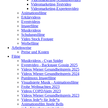
Videomarketing-Testvideo
Videomarketing-Expertenvideo
Animationsfilme
Erklärvideos
Eventvideos
Imagefilme
Musikvideos
Schulungsfilme
Video Stock Footage
Werbefilme
Arbeitsweise
Preise und Kosten
Filme
Musikvideos - Cyan Spider
Eventvideo - Backstage Gossip 2025
Videos Wiener Gesundheitspreis 2025
Videos Wiener Gesundheitspreis 2024
Pumlmonx Imagefilme
Visualisierte Musik - Animationsfilme
Frohe Weihnachten 2023
Videos COPDAktiv 2023
Videos Wiener Gesundheitspreis 2023
Videos Jede*r für Jede*n
Animationsfilm Jingle Bells