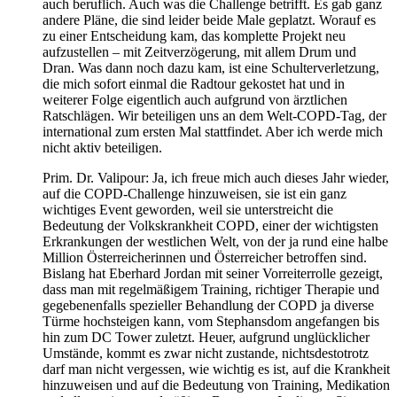
auch beruflich. Auch was die Challenge betrifft. Es gab ganz
andere Pläne, die sind leider beide Male geplatzt. Worauf es
zu einer Entscheidung kam, das komplette Projekt neu
aufzustellen – mit Zeitverzögerung, mit allem Drum und
Dran. Was dann noch dazu kam, ist eine Schulterverletzung,
die mich sofort einmal die Radtour gekostet hat und in
weiterer Folge eigentlich auch aufgrund von ärztlichen
Ratschlägen. Wir beteiligen uns an dem Welt-COPD-Tag, der
international zum ersten Mal stattfindet. Aber ich werde mich
nicht aktiv beteiligen.
Prim. Dr. Valipour: Ja, ich freue mich auch dieses Jahr wieder,
auf die COPD-Challenge hinzuweisen, sie ist ein ganz
wichtiges Event geworden, weil sie unterstreicht die
Bedeutung der Volkskrankheit COPD, einer der wichtigsten
Erkrankungen der westlichen Welt, von der ja rund eine halbe
Million Österreicherinnen und Österreicher betroffen sind.
Bislang hat Eberhard Jordan mit seiner Vorreiterrolle gezeigt,
dass man mit regelmäßigem Training, richtiger Therapie und
gegebenenfalls spezieller Behandlung der COPD ja diverse
Türme hochsteigen kann, vom Stephansdom angefangen bis
hin zum DC Tower zuletzt. Heuer, aufgrund unglücklicher
Umstände, kommt es zwar nicht zustande, nichtsdestotrotz
darf man nicht vergessen, wie wichtig es ist, auf die Krankheit
hinzuweisen und auf die Bedeutung von Training, Medikation