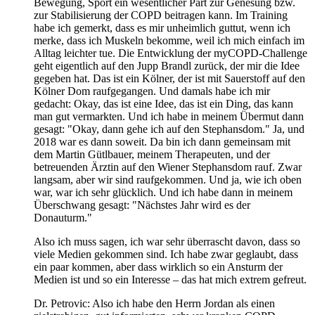
Bewegung, Sport ein wesentlicher Part zur Genesung bzw.
zur Stabilisierung der COPD beitragen kann. Im Training
habe ich gemerkt, dass es mir unheimlich guttut, wenn ich
merke, dass ich Muskeln bekomme, weil ich mich einfach im
Alltag leichter tue. Die Entwicklung der myCOPD-Challenge
geht eigentlich auf den Jupp Brandl zurück, der mir die Idee
gegeben hat. Das ist ein Kölner, der ist mit Sauerstoff auf den
Kölner Dom raufgegangen. Und damals habe ich mir
gedacht: Okay, das ist eine Idee, das ist ein Ding, das kann
man gut vermarkten. Und ich habe in meinem Übermut dann
gesagt: "Okay, dann gehe ich auf den Stephansdom." Ja, und
2018 war es dann soweit. Da bin ich dann gemeinsam mit
dem Martin Gütlbauer, meinem Therapeuten, und der
betreuenden Ärztin auf den Wiener Stephansdom rauf. Zwar
langsam, aber wir sind raufgekommen. Und ja, wie ich oben
war, war ich sehr glücklich. Und ich habe dann in meinem
Überschwang gesagt: "Nächstes Jahr wird es der
Donauturm."
Also ich muss sagen, ich war sehr überrascht davon, dass so
viele Medien gekommen sind. Ich habe zwar geglaubt, dass
ein paar kommen, aber dass wirklich so ein Ansturm der
Medien ist und so ein Interesse – das hat mich extrem gefreut.
Dr. Petrovic: Also ich habe den Herrn Jordan als einen