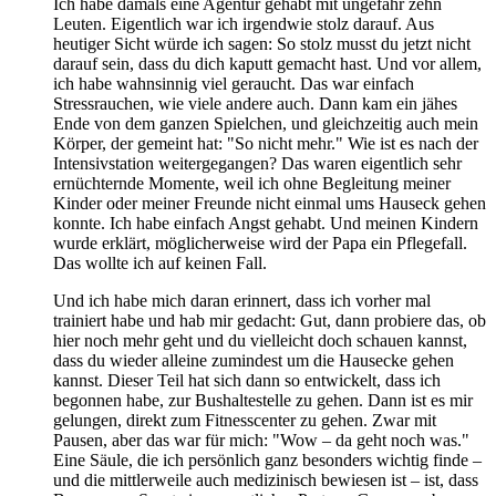
Ich habe damals eine Agentur gehabt mit ungefähr zehn
Leuten. Eigentlich war ich irgendwie stolz darauf. Aus
heutiger Sicht würde ich sagen: So stolz musst du jetzt nicht
darauf sein, dass du dich kaputt gemacht hast. Und vor allem,
ich habe wahnsinnig viel geraucht. Das war einfach
Stressrauchen, wie viele andere auch. Dann kam ein jähes
Ende von dem ganzen Spielchen, und gleichzeitig auch mein
Körper, der gemeint hat: "So nicht mehr." Wie ist es nach der
Intensivstation weitergegangen? Das waren eigentlich sehr
ernüchternde Momente, weil ich ohne Begleitung meiner
Kinder oder meiner Freunde nicht einmal ums Hauseck gehen
konnte. Ich habe einfach Angst gehabt. Und meinen Kindern
wurde erklärt, möglicherweise wird der Papa ein Pflegefall.
Das wollte ich auf keinen Fall.
Und ich habe mich daran erinnert, dass ich vorher mal
trainiert habe und hab mir gedacht: Gut, dann probiere das, ob
hier noch mehr geht und du vielleicht doch schauen kannst,
dass du wieder alleine zumindest um die Hausecke gehen
kannst. Dieser Teil hat sich dann so entwickelt, dass ich
begonnen habe, zur Bushaltestelle zu gehen. Dann ist es mir
gelungen, direkt zum Fitnesscenter zu gehen. Zwar mit
Pausen, aber das war für mich: "Wow – da geht noch was."
Eine Säule, die ich persönlich ganz besonders wichtig finde –
und die mittlerweile auch medizinisch bewiesen ist – ist, dass