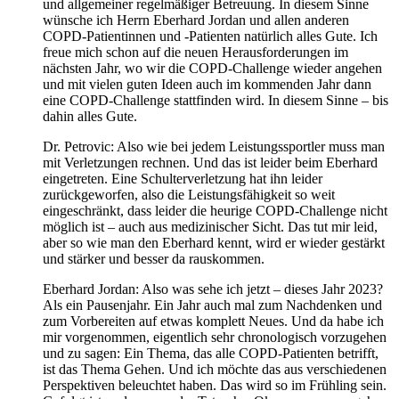
und allgemeiner regelmäßiger Betreuung. In diesem Sinne
wünsche ich Herrn Eberhard Jordan und allen anderen
COPD-Patientinnen und -Patienten natürlich alles Gute. Ich
freue mich schon auf die neuen Herausforderungen im
nächsten Jahr, wo wir die COPD-Challenge wieder angehen
und mit vielen guten Ideen auch im kommenden Jahr dann
eine COPD-Challenge stattfinden wird. In diesem Sinne – bis
dahin alles Gute.
Dr. Petrovic: Also wie bei jedem Leistungssportler muss man
mit Verletzungen rechnen. Und das ist leider beim Eberhard
eingetreten. Eine Schulterverletzung hat ihn leider
zurückgeworfen, also die Leistungsfähigkeit so weit
eingeschränkt, dass leider die heurige COPD-Challenge nicht
möglich ist – auch aus medizinischer Sicht. Das tut mir leid,
aber so wie man den Eberhard kennt, wird er wieder gestärkt
und stärker und besser da rauskommen.
Eberhard Jordan: Also was sehe ich jetzt – dieses Jahr 2023?
Als ein Pausenjahr. Ein Jahr auch mal zum Nachdenken und
zum Vorbereiten auf etwas komplett Neues. Und da habe ich
mir vorgenommen, eigentlich sehr chronologisch vorzugehen
und zu sagen: Ein Thema, das alle COPD-Patienten betrifft,
ist das Thema Gehen. Und ich möchte das aus verschiedenen
Perspektiven beleuchtet haben. Das wird so im Frühling sein.