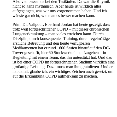
Also viel besser als bei den Testläufen. Da war die Rhymik
nicht so ganz rhythmisch. Aber heute ist wirklich alles
aufgegangen, was wir uns vorgenommen haben. Und ich
wüsste gar nicht, wie man es besser machen kann.
Prim. Dr. Valipour: Eberhard Jordan hat heute gezeigt, dass
trotz weit fortgeschrittener COPD – mit dieser chronischen
Lungenerkrankung – man vieles erreichen kann. Durch
Disziplin, durch konsequentes Training, durch regelmäßige
ärztliche Betreuung und den heute verfügbaren
Medikamenten hat er rund 1600 Stufen hinauf auf den DC-
Tower geschafft, hier 60 Stockwerke hinaufzugehen – in
Begleitung mit einem Team, das ihn unterstützt hat. Und das
ist bei einer COPD im fortgeschrittenen Stadium wirklich eine
großartige Leistung. Dazu muss man ihm gratulieren. Und er
hat damit, glaube ich, ein wichtiges Zeichen auch gesetzt, um
auf die Erkrankung COPD aufmerksam zu machen.
Das Projekt wurde 2023 neu aufgesetzt. Um einen Überblick über
die bisherigen Aktivitäten zu geben, wurde das Video im Sommer
2023 veröffentlicht. Eberhard Jordan hat sich in langsamen
Schritten mit der Lungenkrankheit COPD von der Intensivstation
zurück ins Leben gearbeitet, angefangen regelmäßig zu trainieren,
und hat schließlich mit einem Team 2018 den Stephansdom, 2019
den Donauturm, 2021 den Millennium Tower und 2022 den DC-Tower