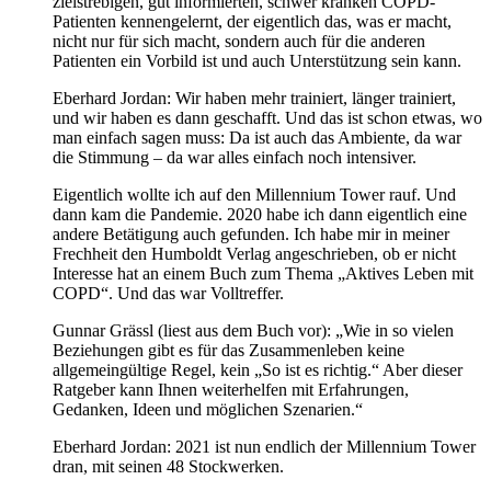
zielstrebigen, gut informierten, schwer kranken COPD-
Patienten kennengelernt, der eigentlich das, was er macht,
nicht nur für sich macht, sondern auch für die anderen
Patienten ein Vorbild ist und auch Unterstützung sein kann.
Eberhard Jordan: Wir haben mehr trainiert, länger trainiert,
und wir haben es dann geschafft. Und das ist schon etwas, wo
man einfach sagen muss: Da ist auch das Ambiente, da war
die Stimmung – da war alles einfach noch intensiver.
Eigentlich wollte ich auf den Millennium Tower rauf. Und
dann kam die Pandemie. 2020 habe ich dann eigentlich eine
andere Betätigung auch gefunden. Ich habe mir in meiner
Frechheit den Humboldt Verlag angeschrieben, ob er nicht
Interesse hat an einem Buch zum Thema „Aktives Leben mit
COPD“. Und das war Volltreffer.
Gunnar Grässl (liest aus dem Buch vor): „Wie in so vielen
Beziehungen gibt es für das Zusammenleben keine
allgemeingültige Regel, kein „So ist es richtig.“ Aber dieser
Ratgeber kann Ihnen weiterhelfen mit Erfahrungen,
Gedanken, Ideen und möglichen Szenarien.“
Eberhard Jordan: 2021 ist nun endlich der Millennium Tower
dran, mit seinen 48 Stockwerken.