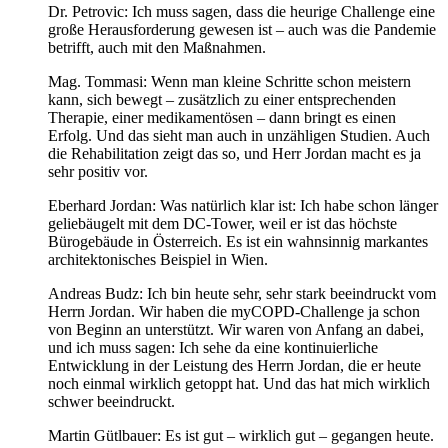
Dr. Petrovic: Ich muss sagen, dass die heurige Challenge eine
große Herausforderung gewesen ist – auch was die Pandemie
betrifft, auch mit den Maßnahmen.
Mag. Tommasi: Wenn man kleine Schritte schon meistern
kann, sich bewegt – zusätzlich zu einer entsprechenden
Therapie, einer medikamentösen – dann bringt es einen
Erfolg. Und das sieht man auch in unzähligen Studien. Auch
die Rehabilitation zeigt das so, und Herr Jordan macht es ja
sehr positiv vor.
Eberhard Jordan: Was natürlich klar ist: Ich habe schon länger
geliebäugelt mit dem DC-Tower, weil er ist das höchste
Bürogebäude in Österreich. Es ist ein wahnsinnig markantes
architektonisches Beispiel in Wien.
Andreas Budz: Ich bin heute sehr, sehr stark beeindruckt vom
Herrn Jordan. Wir haben die myCOPD-Challenge ja schon
von Beginn an unterstützt. Wir waren von Anfang an dabei,
und ich muss sagen: Ich sehe da eine kontinuierliche
Entwicklung in der Leistung des Herrn Jordan, die er heute
noch einmal wirklich getoppt hat. Und das hat mich wirklich
schwer beeindruckt.
Martin Gütlbauer: Es ist gut – wirklich gut – gegangen heute.